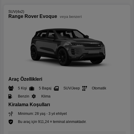
SUV(4x2)
Range Rover Evoque
veya benzeri
Araç Özellikleri
5 Kişi
5 Bagaj
SUV/Jeep
Otomatik
Benzin
Klima
Kiralama Koşulları
Minimum: 28 yaş - 3 yıl ehliyet
Bu araç için 911,24 ¤ teminat alınmaktadır.