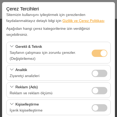
Çerez Tercihleri
Sitemizin kullanışını iyileştirmek için çerezlerden
faydalanmaktayız detaylı bilgi için
Gizlilik ve Çerez Politikası
Araç Alış Yeri
Aşağıdan hangi çerez kategorilerine izin verdiğinizi
seçebilirsiniz.
İstanbul Ümraniye Merkez Ofis
Gerekli & Teknik
Sayfanın çalışması için zorunlu çerezler.
Farklı yerde bırakmak istiyorum
(Değiştirilemez)
Alış Tarih ve Saat
Bu çerezler sitenin doğru şekilde çalışması, güvenlik,
Analitik
oturum yönetimi ve temel işlevler için gereklidir. Devre
Ziyaretçi analizleri
09:00
dışı bırakılamaz.
Bu çerezler, sitemizin nasıl kullanıldığını (ziyaretçi sayısı,
Reklam (Ads)
Bırakış Tarih ve Saat
en çok ziyaret edilen sayfalar, kullanıcı davranışları)
Reklam ve reklam ölçümü
analiz etmemizi sağlar. Bu veriler, web sitesi
09:00
Bu çerezler, size ilgi alanlarınıza uygun kişiselleştirilmiş
performansını ölçmek ve kullanıcı deneyimini sürekli
Kişiselleştirme
reklamlar göstermemize ve reklam kampanyalarımızın
iyileştirmek için kullanılır.
İçerik kişiselleştirme
etkinliğini (gösterim sayısı, tıklama oranı) ölçmemize